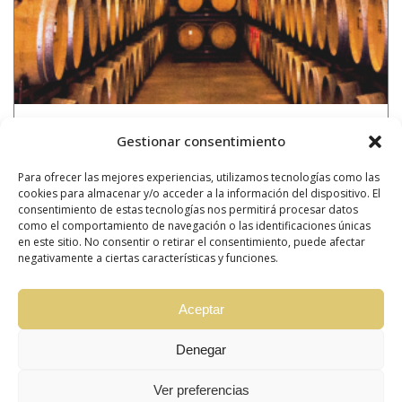
VISITA
Gestionar consentimiento
NUESTRA BODEGA
25,00
€
Para ofrecer las mejores experiencias, utilizamos tecnologías como las
(IVA incluido)
cookies para almacenar y/o acceder a la información del dispositivo. El
consentimiento de estas tecnologías nos permitirá procesar datos
Añadir al carrito
como el comportamiento de navegación o las identificaciones únicas
en este sitio. No consentir o retirar el consentimiento, puede afectar
negativamente a ciertas características y funciones.
Aceptar
Ordenado
Mostrando los 9 resultados
por
Denegar
popularidad
Ver preferencias