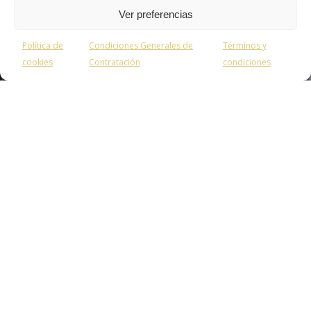
Ver preferencias
0
Política de
Condiciones Generales de
Términos y
Consultas
cookies
Contratación
condiciones
Open
chaty
ORÍGENES PRESENTES
Mi padre Gregorio, me enseñó todo lo que
sé sobre el vino. No recuerdo muy bien
dónde lo aprendió él, quizás de su padre,
que tenía un paladar exquisito y analítico