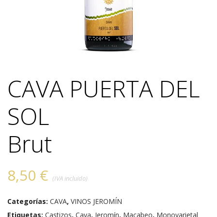
CAVA PUERTA DEL
SOL
Brut
8,50
€
(IVA incluido)
Categorías:
CAVA
,
VINOS JEROMÍN
Etiquetas:
Castizos
,
Cava
,
Jeromín
,
Macabeo
,
Monovarietal